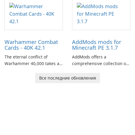
centered around the pursuit
of your brother, Andor,
through a quest-driven
narrative inspired by classic
role-playing games.
Warhammer Combat
AddMods mods for
Cards - 40K 42.1
Minecraft PE 3.1.7
The eternal conflict of
AddMods offers a
Warhammer 40,000 takes a
comprehensive collection of
new turn in Warhammer
add-ons for Minecraft PE,
Combat Cards - 40K, a card
allowing you to enhance your
Все последние обновления
game featuring miniatures
gameplay with incredible
from Games Workshop's
mods and maps. With these
Warhammer 40,000
add-ons, your Minecraft PE
Universe.
experience will become even
more captivating and
immersive.