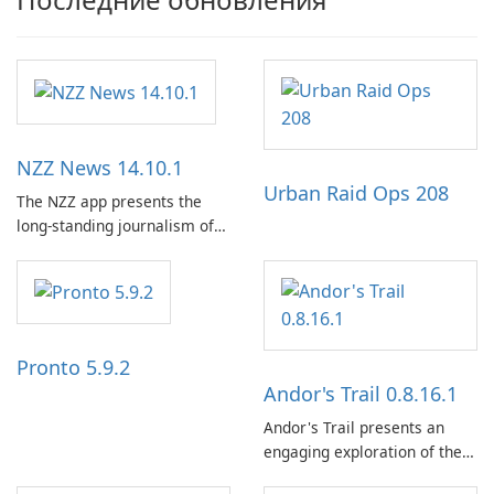
NZZ News 14.10.1
Urban Raid Ops 208
The NZZ app presents the
long-standing journalism of
the NZZ, rooted in
independence, open debate,
and a liberal outlook that
embraces diverse opinion.
Pronto 5.9.2
Andor's Trail 0.8.16.1
Andor's Trail presents an
engaging exploration of the
fantasy world of Dhayavar,