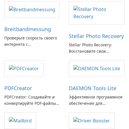
Breitbandmessung
Stellar Photo Recovery
Проверьте скорость своего
интернета с
Stellar Photo Recovery:
Breitbandmessung от zafaco
Восстановите свои
GmbH!
потерянные воспоминания
с легкостью
PDFCreator
DAEMON Tools Lite
PDFCreator: Создавайте и
Эффективное программное
конвертируйте PDF-файлы с
обеспечение для
легкостью!
виртуальных дисков