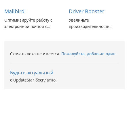
Mailbird
Driver Booster
Оптимизируйте работу с
Увеличьте
электронной почтой с
производительность
помощью Mailbird от
вашего ПК с помощью
Maryssael.
Driver Booster от IObit
Скачать пока не имеется.
Пожалуйста, добавьте один.
Будьте актуальный
с UpdateStar бесплатно.