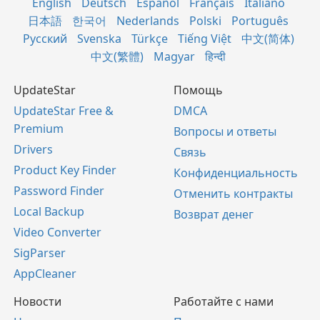
English
Deutsch
Español
Français
Italiano
日本語
한국어
Nederlands
Polski
Português
Русский
Svenska
Türkçe
Tiếng Việt
中文(简体)
中文(繁體)
Magyar
हिन्दी
UpdateStar
Помощь
UpdateStar Free &
DMCA
Premium
Вопросы и ответы
Drivers
Связь
Product Key Finder
Конфиденциальность
Password Finder
Отменить контракты
Local Backup
Возврат денег
Video Converter
SigParser
AppCleaner
Новости
Работайте с нами